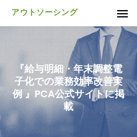
Skip
アウトソーシング
to
content
『給与明細・年末調整電
子化での業務効率改善実
例 』PCA公式サイトに掲
載